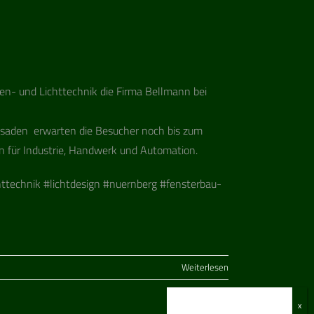
sen- und Licht­tech­nik die Firma Bell­mann bei
Fas­sa­den erwar­ten die Besu­cher noch bis zum
en für Indus­trie, Hand­werk und Automation.
­tech­nik #licht­de­sign #nuern­berg #fens­ter­bau­
Weiterlesen