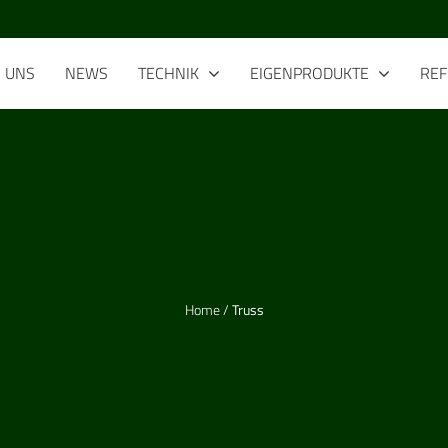
R
UNS
NEWS
TECHNIK
EIGENPRODUKTE
RE
Home
/
Truss