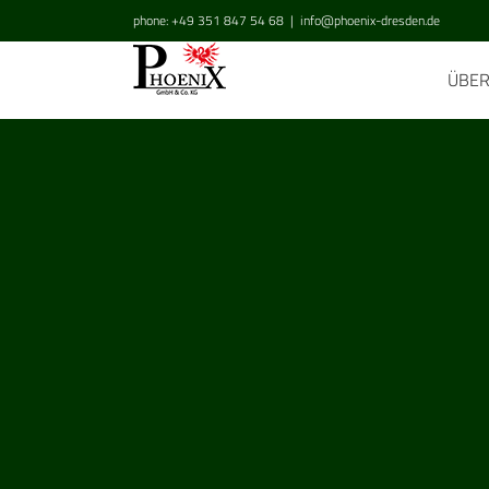
Zum
phone: +49 351 847 54 68
|
info@phoenix-dresden.de
Inhalt
springen
ÜBE