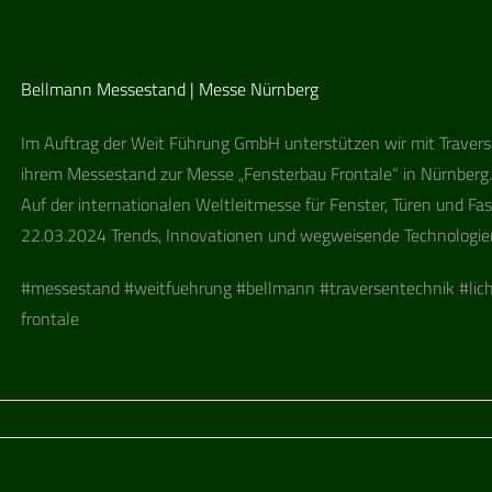
Bellmann Messestand | Messe Nürnberg
Im Auf­trag der Weit Füh­rung GmbH unter­stüt­zen wir mit Tra­ver­
ihrem Mes­se­stand zur Messe „Fens­ter­bau Fron­tale“ in Nürnberg.
Auf der inter­na­tio­na­len Welt­leit­messe für Fens­ter, Türen und 
22.03.2024 Trends, Inno­va­tio­nen und weg­wei­sende Tech­no­lo­gi
#mes­se­stand #weit­fueh­rung #bell­mann #tra­ver­sen­tech­nik #licht
fron­tale