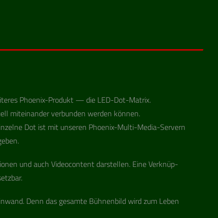
ei­te­res Phoe­nix-Pro­dukt — die LED-Dot-Matrix.
ell mit­ein­an­der ver­bun­den wer­den können.
n­zelne Dot ist mit unse­ren Phoe­nix-Multi-Media-Ser­vern
geben.
io­nen und auch Video­con­tent dar­stel­len. Eine Ver­knüp­
setzbar.
ß­lein­wand. Denn das gesamte Büh­nen­bild wird zum Leben