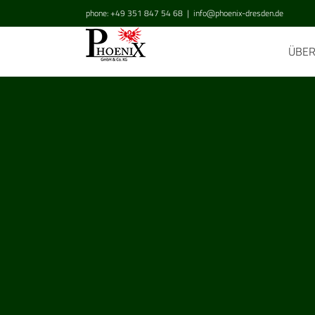
Zum
phone: +49 351 847 54 68
|
info@phoenix-dresden.de
Inhalt
springen
ÜBE