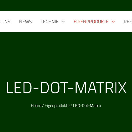
R
UNS
NEWS
TECHNIK
EIGENPRODUKTE
RE
LED-DOT-MATRIX
Home
/
Eigenprodukte
/
LED-Dot-Matrix