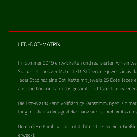
LED-DOT-MATRIX
Im Som­mer 2019 ent­wi­ckel­ten und rea­li­sier­ten wir ein w
Sie besteht aus 2,5‑Meter-LED-Stäben, die jeweils indi­vi­du­
Jeder Stab hat eine Dot-Kette mit jeweils 25 Dots. Jedes ei
ansteu­er­bar und kann das gesamte Licht­spek­trum wieder
Die Dot-Matrix kann voll­flä­chige Farb­stim­mun­gen, Ani­ma­t
fung mit dem Video­si­gnal der Lein­wand ist pro­blem­los um
Durch diese Kom­bi­na­tion ent­steht die Illu­sion einer Gro
erweckt.