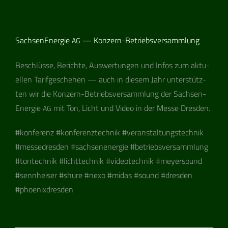
SachsenEnergie
— Konzern-Betriebsversammlung
AG
Beschlüsse, Berichte, Aus­wer­tun­gen und Infos zum aktu­
el­len Tarif­ge­sche­hen — auch in die­sem Jahr unter­stütz­
ten wir die Kon­zern-Betriebs­ver­samm­lung der Sach­se­n­
En­er­gie
mit Ton, Licht und Video in der Messe Dresden.
AG
#kon­fe­renz #kon­fe­renz­tech­nik #ver­an­stal­tungs­tech­nik
#mes­se­dres­den #sach­se­n­en­er­gie #betriebs­ver­samm­lung
#ton­tech­nik #licht­tech­nik #video­tech­nik #mey­er­sound
#senn­hei­ser #shure #nexo #midas #sound #dres­den
#phoe­nix­dres­den