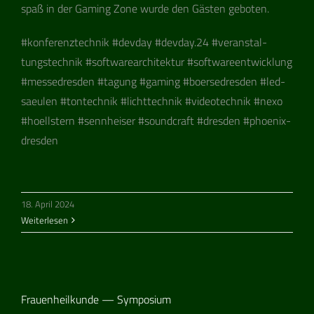
spaß in der Gam­ing Zone wurde den Gäs­ten geboten.
#kon­fe­renz­tech­nik #dev­day #devday.24 #ver­an­stal­
tungs­tech­nik #soft­ware­ar­chi­tek­tur #soft­ware­ent­wick­lung
#mes­se­dres­den #tagung #gam­ing #boer­se­dres­den #led­
saeu­len #ton­tech­nik #licht­tech­nik #video­tech­nik #nexo
#hoells­tern #senn­hei­ser #sound­craft #dres­den #phoe­nix­
dres­den
18. April 2024
Weiterlesen
Frauenheilkunde — Symposium