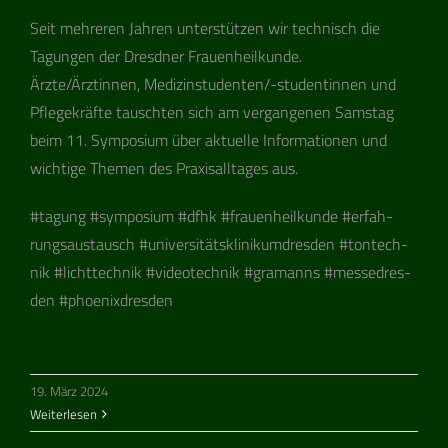
Seit meh­re­ren Jah­ren unter­stüt­zen wir tech­nisch die
Tagun­gen der Dresd­ner Frau­en­heil­kunde.
Ärzte/Ärztinnen, Medi­zin­stu­den­ten/-stu­den­tin­nen und
Pfle­ge­kräfte tausch­ten sich am ver­gan­ge­nen Sams­tag
beim 11. Sym­po­sium über aktu­elle Infor­ma­tio­nen und
wich­tige The­men des Pra­xis­all­ta­ges aus.
#tagung #sym­po­sium #dfhk #frau­en­heil­kunde #erfah­
rungs­aus­tausch #uni­ver­si­täts­kli­nik­um­dres­den #ton­tech­
nik #licht­tech­nik #video­tech­nik #gra­manns #mes­se­dres­
den #phoe­nix­dres­den
19. März 2024
Weiterlesen