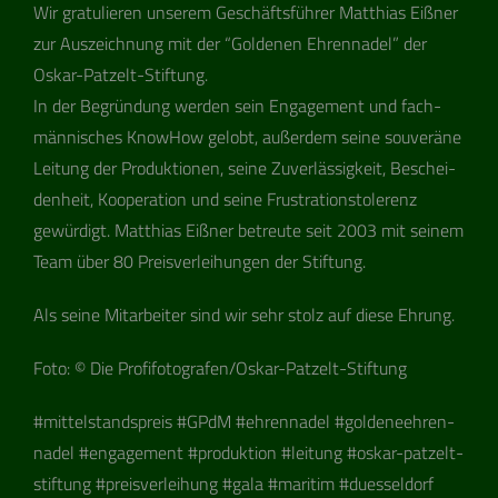
Wir gra­tu­lie­ren unse­rem Geschäfts­füh­rer Mat­thias Eiß­ner
zur Aus­zeich­nung mit der “Gol­de­nen Ehren­na­del” der
Oskar-Pat­z­elt-Stif­tung.
In der Begrün­dung wer­den sein Enga­ge­ment und fach­
män­ni­sches Know­How gelobt, außer­dem seine sou­ve­räne
Lei­tung der Pro­duk­tio­nen, seine Zuver­läs­sig­keit, Beschei­
den­heit, Koope­ra­tion und seine Frus­tra­ti­ons­to­le­renz
gewür­digt. Mat­thias Eiß­ner betreute seit 2003 mit sei­nem
Team über 80 Preis­ver­lei­hun­gen der Stiftung.
Als seine Mit­ar­bei­ter sind wir sehr stolz auf diese Ehrung.
Foto: © Die Pro­fi­fo­to­gra­fen/Os­kar-Pat­z­elt-Stif­tung
#mit­tel­stands­preis #GPdM #ehren­na­del #gol­de­ne­eh­ren­
na­del #enga­ge­ment #pro­duk­tion #lei­tung #oskar-pat­z­elt-
stif­tung #preis­ver­lei­hung #gala #mari­tim #dues­sel­dorf