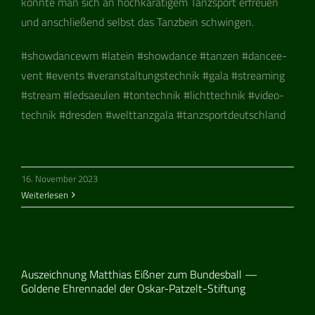
konnte man sich an hoch­ka­rä­ti­gem Tanz­sport erfreuen
und anschlie­ßend selbst das Tanz­bein schwingen.
#show­dan­cewm #latein #show­dance #tan­zen #dancee­
vent #events #ver­an­stal­tungs­tech­nik #gala #strea­ming
#stream #led­saeu­len #ton­tech­nik #licht­tech­nik #video­
tech­nik #dres­den #welt­tanz­gala #tanz­sport­deutsch­land
16. November 2023
Weiterlesen
Auszeichnung Matthias Eißner zum Bundesball —
Goldene Ehrennadel der Oskar-Patzelt-Stiftung