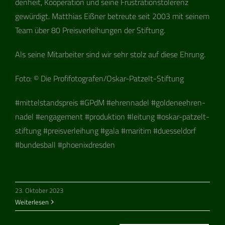
den­heit, Koope­ra­tion und seine Frus­tra­ti­ons­to­le­renz
gewür­digt. Mat­thias Eiß­ner betreute seit 2003 mit sei­nem
Team über 80 Preis­ver­lei­hun­gen der Stiftung.
Als seine Mit­ar­bei­ter sind wir sehr stolz auf diese Ehrung.
Foto: © Die Pro­fi­fo­to­gra­fen/Os­kar-Pat­z­elt-Stif­tung
#mit­tel­stands­preis #GPdM #ehren­na­del #gol­de­ne­eh­ren­
na­del #enga­ge­ment #pro­duk­tion #lei­tung #oskar-pat­z­elt-
stif­tung #preis­ver­lei­hung #gala #mari­tim #dues­sel­dorf
#bun­des­ball #phoe­nix­dres­den
23. Oktober 2023
Weiterlesen