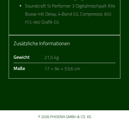
Sound­craft Si Per­for­mer 3 Digi­tal­misch­pult Alle
Busse mit Delay, 4‑Band
, Com­pres­sor,
EQ
BSS
Gra­fik
FCS-960
EQ
Zusätzliche Informationen
Gewicht
21,5 kg
Maße
17 × 94 × 53,6 cm
© 2026 PHOENIX GMBH & CO. KG