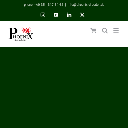
Zum
phone: +49 351 847 54 68
|
info@phoenix-dresden.de
Inhalt
Instagram
YouTube
LinkedIn
Benutzerdefiniert
springen