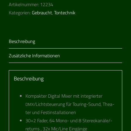
Artikelnummer:
12234
Kategorien:
Gebraucht
,
Tontechnik
Beschreibung
Zusätzliche Informationen
Beschreibung
Kom­pak­ter Digi­tal Mixer mit inte­grier­ter
/Lichtsteuerung für Tou­ring-Sound, Thea­
DMX
ter und Festinstallationen
30+2 Fader, 64 Mono- und 8 Ste­reo­ka­nä­le/-
returns , 32x Mic/Line Eingänge