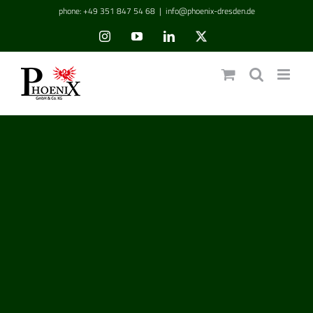
Zum
phone: +49 351 847 54 68
|
info@phoenix-dresden.de
Inhalt
Instagram
YouTube
LinkedIn
Benutzerdefiniert
springen