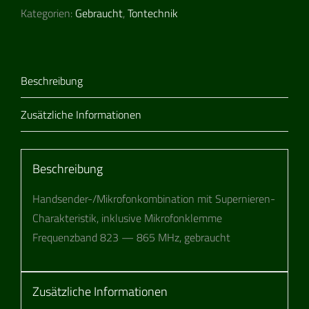
Kategorien:
Gebraucht
,
Tontechnik
Beschreibung
Zusätzliche Informationen
Beschreibung
Hand­sen­der-/Mi­kro­fon­kom­bi­na­tion mit Super­nie­ren-
Cha­rak­te­ris­tik, inklu­sive Mikrofonklemme
Fre­quenz­band 823 — 865 MHz, gebraucht
Zusätzliche Informationen