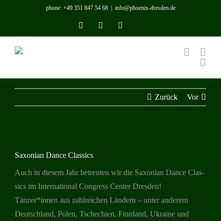
Zum
phone: +49 351 847 54 68
|
info@phoenix-dresden.de
Inhalt
Instagram
YouTube
LinkedIn
Benutzerdefiniert
springen
Zurück
Vor
Zeige
Saxonian Dance Classics
grösseres
Bild
Auch in die­sem Jahr betreu­ten wir die
Saxo­nian Dance Clas­
sics
im Inter­na­tio­nal Con­gress Cen­ter Dresden!
Tänzer*innen aus zahl­rei­chen Län­dern – unter ande­rem
Deutsch­land, Polen, Tsche­chien, Finn­land, Ukraine und