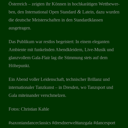
Öster­reich – zeig­ten ihr Kön­nen in hoch­ka­rä­ti­gen Wett­be­wer­
&
ben, den Inter­na­tio­nal Open Stan­dard
Latein, dazu wur­den
die deut­sche Meis­ter­schaf­ten in den Stan­dard­klas­sen
ausgetragen.
Das Publi­kum war rest­los begeis­tert: In einem ele­gan­ten
Ambi­ente mit fun­keln­den Abend­klei­dern, Live-Musik und
glanz­vol­lem Gala-Flair lag die Stim­mung stets auf dem
Höhepunkt.
Ein Abend vol­ler Lei­den­schaft, tech­ni­scher Bril­lanz und
inter­na­tio­na­ler Tanz­kunst – in Dres­den, wo Tanz­sport und
Gala mit­ein­an­der verschmelzen.
Fotos: Chris­tian Kahle
#saxo­nian­dance­clas­sics #dresd­ner­welt­tanz­gala #dance­s­port