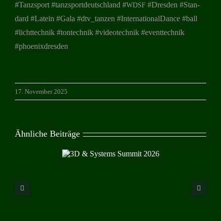
#Tanz­sport #tanz­sport­deutsch­land #
#Dres­den #Stan­
WDSF
dard #Latein #Gala #dtv_tanzen #Inter­na­tio­nal­D­ance #ball
#licht­tech­nik #ton­tech­nik #video­tech­nik #event­tech­nik
#phoe­nix­dres­den
17. November 2025
Ähnliche Beiträge