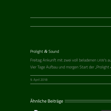
Zeige
Prolight
Sound
grösseres
&
Bild
Frei­tag Ankunft mit zwei voll bela­de­nen
‘s a
LKW
Vier Tage Auf­bau und mor­gen Start der „Pro­light
9. April 2018
Ähnliche Beiträge