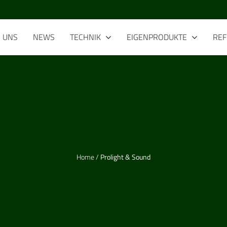
R
UNS
NEWS
TECHNIK
EIGENPRODUKTE
RE
Home
/
Prolight & Sound