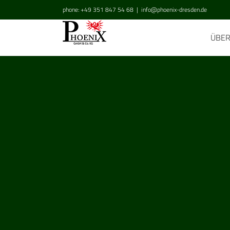
Zum
phone: +49 351 847 54 68
|
info@phoenix-dresden.de
Inhalt
springen
ÜBE