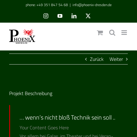
Zum
phone: +49 351 847 54 68
|
info@phoenix-dresden.de
Inhalt
Instagram
YouTube
LinkedIn
Benutzerdefiniert
springen
Zurück
Weiter
View
Projekt Beschreibung
Larger
Image
… wenn’s nicht bloß Technik sein soll ..
Your Con­tent Goes Here
Vor allem bei Galas, im Thea­ter und bei Ver­an­