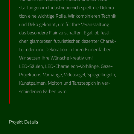
stal­tun­gen im Indus­trie­be­reich spielt die Deko­ra­
tion eine wich­tige Rolle. Wir kom­bi­nie­ren Tech­nik
und Deko gekonnt, um für Ihre Ver­an­stal­tung
das beson­dere Flair zu schaf­fen. Egal, ob fest­li­
cher, glamo­rö­ser, futu­ris­ti­scher, dezen­ter Cha­rak­
ter oder eine Deko­ra­tion in Ihren Fir­men­far­ben.
Wir set­zen Ihre Wün­sche krea­tiv um!
LED-Säu­len, LED-Cha­me­leon-Vor­hänge, Gaze-
Pro­jek­ti­ons-Vor­hänge, Video­se­gel, Spie­gel­ku­geln,
Kunst­pal­men, Mol­ton und Tanz­tep­pich in ver­
schie­de­nen Far­ben uvm.
Projekt Details