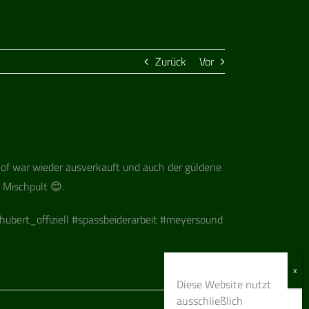
Zurück
Vor
of war wie­der aus­ver­kauft und auch der gül­dene
 Mischpult 😊.
rt_offiziell #spass­bei­der­ar­beit #mey­er­sound
Diese Website nutzt
ausschließlich