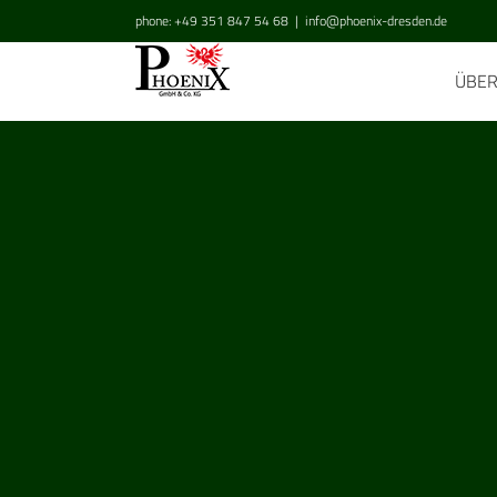
Zum
phone: +49 351 847 54 68
|
info@phoenix-dresden.de
Inhalt
springen
ÜBE