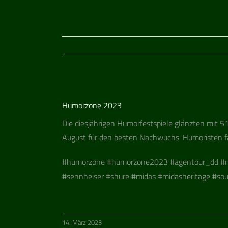
Zeige
Humorzone 2023
grösseres
Bild
Die dies­jäh­ri­gen Humor­fest­spiele glänz­ten mi
August für den bes­ten Nach­wuchs-Humo­ris­ten 
#humor­zone #humorzone2023 #agentour_dd #mdr #fes
#senn­hei­ser #shure #midas #mida­she­ri­tage #so
14. März 2023