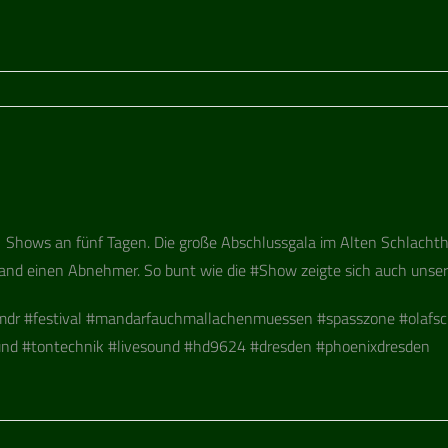
t 51 Shows an fünf Tagen. Die große Abschluss­gala im Alten Schlacht­h
fand einen Abneh­mer. So bunt wie die #Show zeigte sich auch unser
­ti­val #man­dar­fauch­mal­la­chen­mues­sen #spass­zone #olafschube
und #ton­tech­nik #live­sound #hd9624 #dres­den #phoe­nix­dres­den