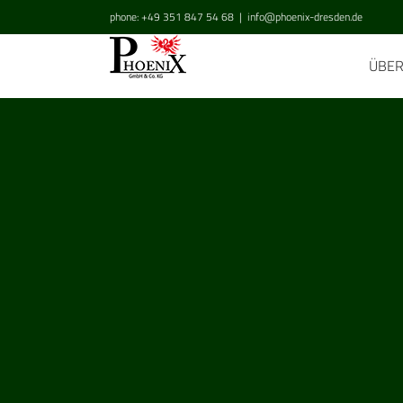
Zum
phone: +49 351 847 54 68
|
info@phoenix-dresden.de
Inhalt
springen
ÜBE