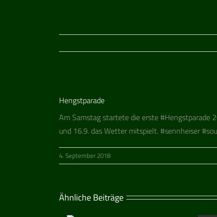
Zeige
Hengstparade
grösseres
Bild
Am Sams­tag star­tete die erste #Hengst­pa­rade 20
und 16.9. das Wet­ter mit­spielt. #senn­hei­ser #sou
4. September 2018
Ähnliche Beiträge