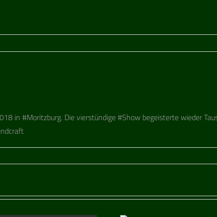
18 in #Moritz­burg. Die vier­stün­dige #Show begeis­terte wie­der Tau
nd­craft