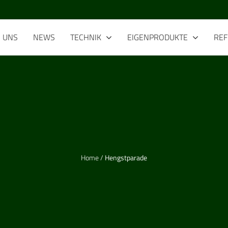
R
UNS
NEWS
TECHNIK
EIGENPRODUKTE
RE
Home
/
Hengstparade