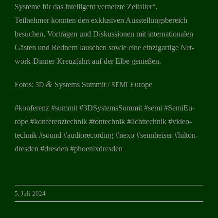
Sys­teme für das intel­li­gent ver­netzte Zeitalter“.
Teil­neh­mer konn­ten den exklu­si­ven Aus­stel­lungs­be­reich
besu­chen, Vor­trä­gen und Dis­kus­sio­nen mit inter­na­tio­na­len
Gäs­ten und Red­nern lau­schen sowie eine ein­zig­ar­tige Net­
work-Din­ner-Kreuz­fahrt auf der Elbe genießen.
&
Fotos:
Sys­tems Sum­mit /
Europe
3D
SEMI
#kon­fe­renz #sum­mit #3DSystemsSummit #semi #Semi­Eu­
rope #kon­fe­renz­tech­nik #ton­tech­nik #licht­tech­nik #video­
tech­nik #sound #audio­re­cor­ding #nexo #senn­hei­ser #hil­ton­
dres­den #dres­den #phoe­nix­dres­den
5. Juli 2024