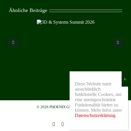
Ähnliche Beiträge
Diese Website nutzt
ausschließlich
funktionelle Cookies, um
eine uneingeschränkte
Funktionalität bieten zu
© 2026 PHOENIX GMBH & CO. KG
können. Mehr Infos unter
Datenschutzerklärung.
Instagram
YouTube
LinkedIn
Benutzerdefiniert