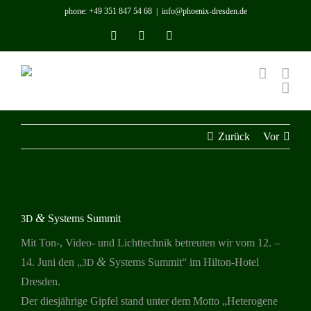
Zum
phone: +49 351 847 54 68
|
info@phoenix-dresden.de
Inhalt
Instagram
YouTube
LinkedIn
Benutzerdefiniert
springen
Zurück
Vor
Zeige
&
Systems Summit
grösseres
3D
Bild
Mit Ton‑, Video- und Licht­tech­nik betreu­ten wir vom 12. –
&
14. Juni den „
Sys­tems Sum­mit“ im Hil­ton-Hotel
3D
Dresden.
Der dies­jäh­rige Gip­fel stand unter dem Motto „Hete­ro­gene