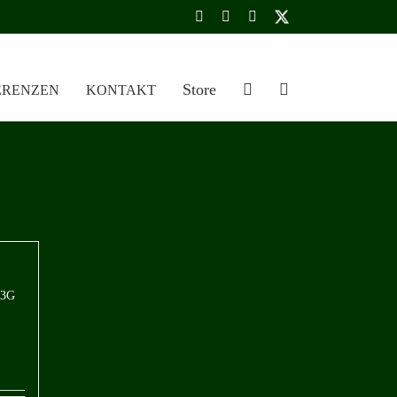
Instagram
YouTube
LinkedIn
Benutzerdefiniert
Store
ERENZEN
KONTAKT
3G