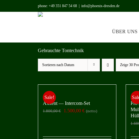
Zum
phone: +49 351 847 54 68
|
info@phoenix-dresden.de
Inhalt
springen
ÜBER
UNS
Gebrauchte Tontechnik
Sortieren nach
Datum
Zeige
30 Pro
Sale!
Sal
Axxent — Intercom-Set
Pro
Mult
Ursprünglicher
Aktueller
1.500,00
€
1.800,00
€
(netto)
Hül
Preis
Preis
1.68
war:
ist:
1.800,00 €
1.500,00 €.