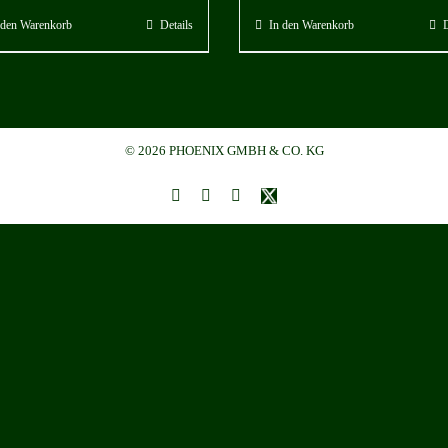
war:
ist:
 den Warenkorb
Details
In den Warenkorb
D
1.680,00 €
1.500,00 €.
© 2026 PHOENIX GMBH & CO. KG
Instagram
YouTube
LinkedIn
Benutzerdefiniert